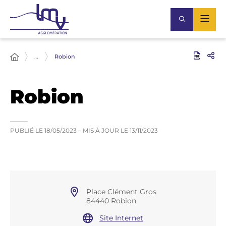
…
Robion
Robion
PUBLIÉ LE
18/05/2023
– MIS À JOUR LE
13/11/2023
Place Clément Gros
84440 Robion
Site Internet