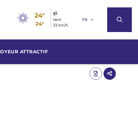
24°
Vent
FR
24°
33 km/h
OYEUR ATTRACTIF