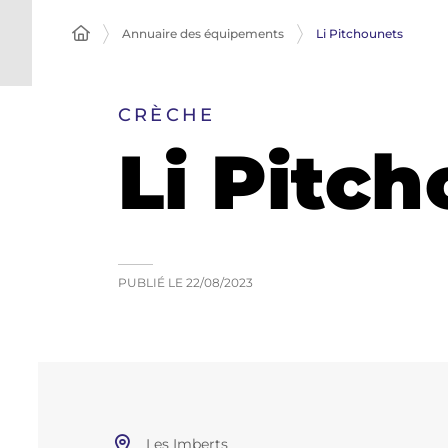
Annuaire des équipements
Li Pitchounets
CRÈCHE
Li Pitc
PUBLIÉ LE
22/08/2023
Les Imberts