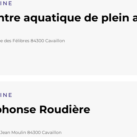
CINE
tre aquatique de plein a
ée des Félibres 84300 Cavaillon
CINE
phonse Roudière
Jean Moulin 84300 Cavaillon