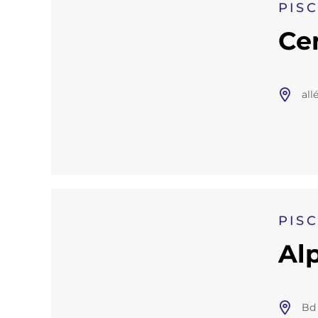
PIS
Cen
all
PIS
Al
Bd 