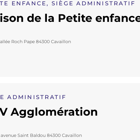
TE ENFANCE, SIÈGE ADMINISTRATIF
ison de la Petite enfanc
 allée Roch Pape 84300 Cavaillon
GE ADMINISTRATIF
V Agglomération
 avenue Saint Baldou 84300 Cavaillon