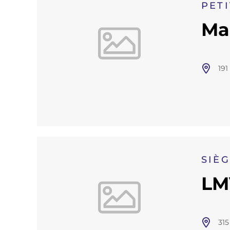
PETI
Ma
191
SIÈ
LM
315