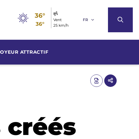
36°
Vent
FR
36°
25 km/h
OYEUR ATTRACTIF
 créés