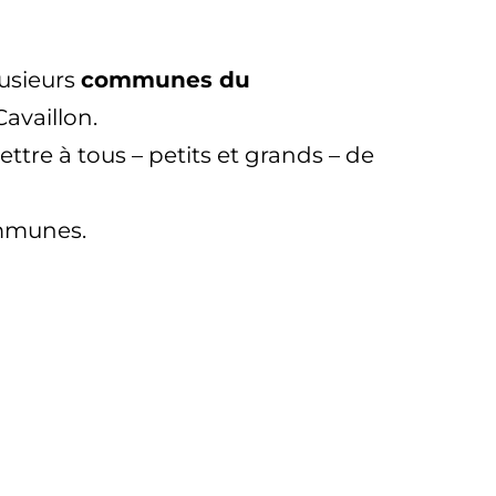
lusieurs
communes du
availlon.
ttre à tous – petits et grands – de
communes.