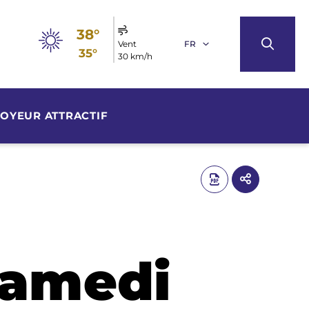
38°
Vent
FR
35°
30 km/h
OYEUR ATTRACTIF
samedi