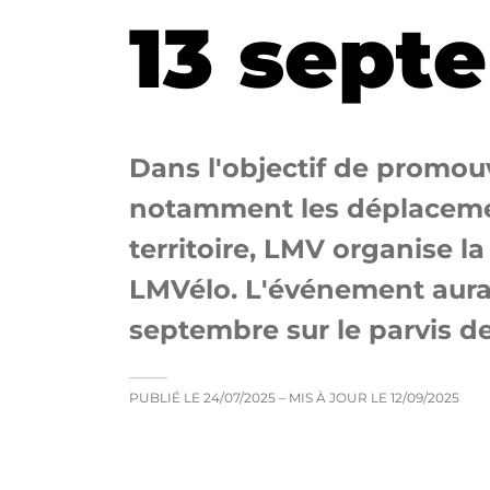
13 sept
Dans l'objectif de promouv
notamment les déplacemen
territoire, LMV organise l
LMVélo. L'événement aura 
septembre sur le parvis de
PUBLIÉ LE
24/07/2025
– MIS À JOUR LE
12/09/2025