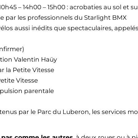
0h45 – 14h00 – 15h00 : acrobaties au sol et s
tte par les professionnels du Starlight BMX
los aussi inédits que spectaculaires, appelés 
nfirmer)
ation Valentin Haüy
 la Petite Vitesse
etite Vitesse
pulsion parentale
tenus par le Parc du Luberon, les services mo
e pas comme les autres
, à deux roues ou à 