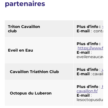
partenaires
Triton Cavaillon
Plus d’info :
ww
club
E-mail
: contact
Plus d’info :
https://www.fa
Eveil en Eau
E-mail
:
eveileneaucava
Plus d’info
:
www
Cavaillon Triathlon Club
E-mail
: cavail
Plus d’info
:
htt
cavaillon.fr/
Octopus du Luberon
E-mail
:
lesoctopusdul