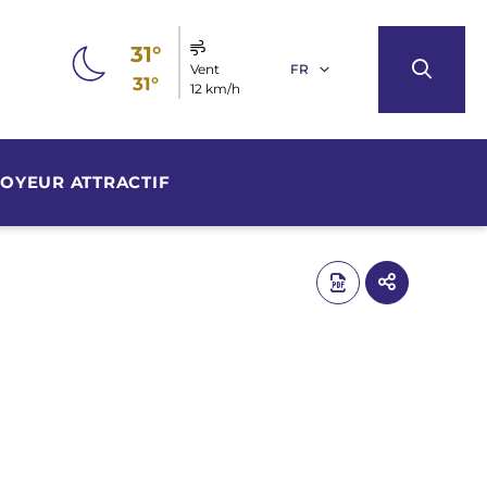
31°
Vent
FR
31°
12 km/h
OYEUR ATTRACTIF