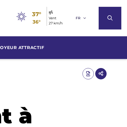
37°
Vent
FR
36°
27 km/h
OYEUR ATTRACTIF
t à