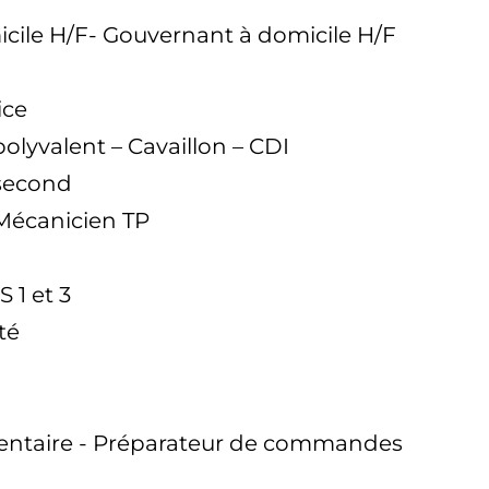
cile H/F- Gouvernant à domicile H/F
ice
olyvalent – Cavaillon – CDI
 second
 Mécanicien TP
 1 et 3
té
mentaire - Préparateur de commandes