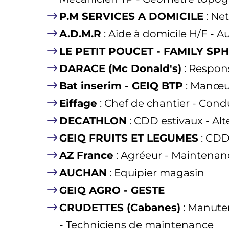
P.M SERVICES A DOMICILE
: Ne
A.D.M.R
: Aide à domicile H/F - Au
LE PETIT POUCET - FAMILY SP
DARACE (Mc Donald's)
: Respons
Bat inserim - GEIQ BTP
: Manœuv
Eiffage
: Chef de chantier - Cond
DECATHLON
: CDD estivaux - A
GEIQ FRUITS ET LEGUMES
: CDD
AZ France
: Agréeur - Maintenanc
AUCHAN
: Equipier magasin
GEIQ AGRO - GESTE
CRUDETTES (Cabanes)
: Manute
- Techniciens de maintenance