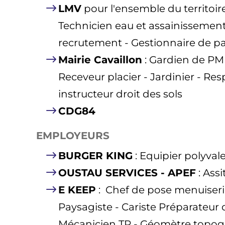
LMV
pour l'ensemble du territoire 
Technicien eau et assainissement 
recrutement - Gestionnaire de p
Mairie Cavaillon
: Gardien de PM
Receveur placier - Jardinier - Re
instructeur droit des sols
CDG84
EMPLOYEURS
BURGER KING
: Equipier polyval
OUSTAU SERVICES - APEF
: Ass
E KEEP
: Chef de pose menuiserie
Paysagiste - Cariste Préparateur 
Mécanicien TP - Géomètre topo