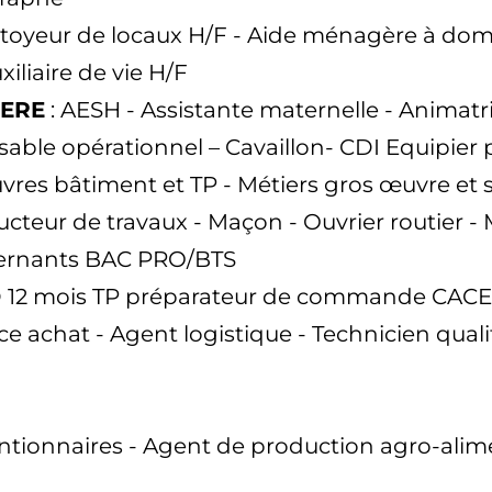
ttoyeur de locaux H/F - Aide ménagère à domi
xiliaire de vie H/F
HERE
: AESH - Assistante maternelle - Animatr
able opérationnel – Cavaillon- CDI Equipier p
res bâtiment et TP - Métiers gros œuvre et
ucteur de travaux - Maçon - Ouvrier routier -
lternants BAC PRO/BTS
 12 mois TP préparateur de commande CACES
e achat - Agent logistique - Technicien quali
ntionnaires - Agent de production agro-ali