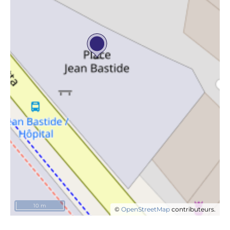
10 m
©
OpenStreetMap
contributeurs.